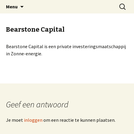
Spring
Zoeken
Bearstone Capital B.V.
Menu
naar
naar:
inhoud
Bearstone Capital
Bearstone Capital is een private investeringsmaatschappij
in Zonne-energie.
Geef een antwoord
Je moet
inloggen
om een reactie te kunnen plaatsen.