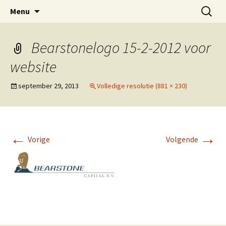
Spring
Zoeken
Bearstone Capital B.V.
Menu
naar
naar:
inhoud
Bearstonelogo 15-2-2012 voor
website
september 29, 2013
Volledige resolutie (881 × 230)
←
→
Vorige
Volgende